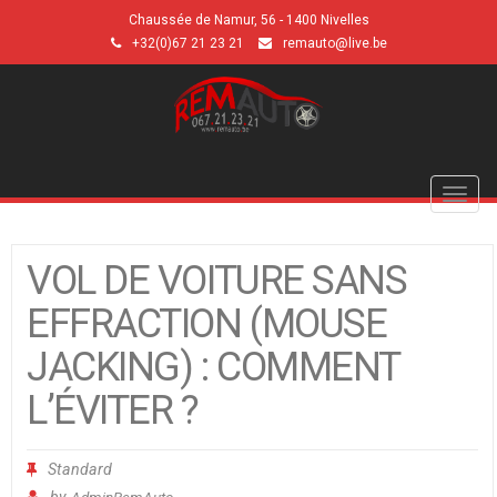
Chaussée de Namur, 56 - 1400 Nivelles
+32(0)67 21 23 21
remauto@live.be
Toggl
navig
VOL DE VOITURE SANS
EFFRACTION (MOUSE
JACKING) : COMMENT
L’ÉVITER ?
Standard
by
AdminRemAuto