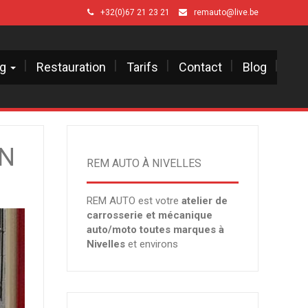
+32(0)67 21 23 21
remauto@live.be
ng
Restauration
Tarifs
Contact
Blog
ON
REM AUTO À NIVELLES
REM AUTO est votre
atelier de
carrosserie et mécanique
auto/moto toutes marques à
Nivelles
et environs